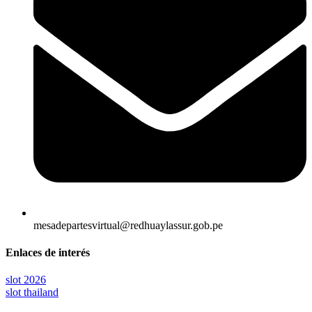
mesadepartesvirtual@redhuaylassur.gob.pe
Enlaces de interés
slot 2026
slot thailand