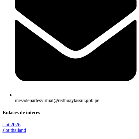
mesadepartesvirtual@redhuaylassur.gob.pe
Enlaces de interés
slot 2026
slot thailand