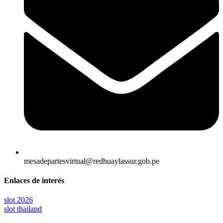
mesadepartesvirtual@redhuaylassur.gob.pe
Enlaces de interés
slot 2026
slot thailand