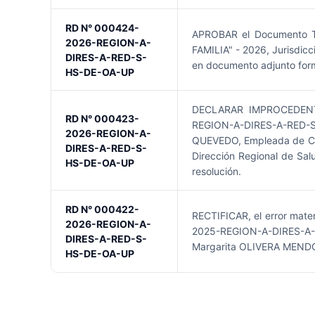
RD N° 000424-
APROBAR el Documento 
2026-REGION-A-
FAMILIA" - 2026, Jurisdicc
DIRES-A-RED-S-
en documento adjunto forma
HS-DE-OA-UP
DECLARAR IMPROCEDENTE, 
RD N° 000423-
REGION-A-DIRES-A-RED-S-H
2026-REGION-A-
QUEVEDO, Empleada de Carr
DIRES-A-RED-S-
Dirección Regional de Sal
HS-DE-OA-UP
resolución.
RD N° 000422-
RECTIFICAR, el error mat
2026-REGION-A-
2025-REGION-A-DIRES-A-R
DIRES-A-RED-S-
Margarita OLIVERA MENDOZ
HS-DE-OA-UP