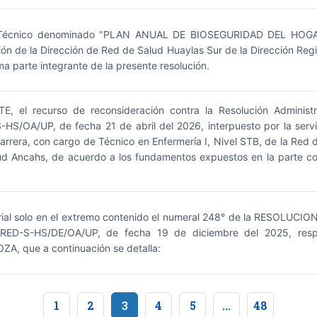
Técnico denominado "PLAN ANUAL DE BIOSEGURIDAD DEL HOG
ión de la Dirección de Red de Salud Huaylas Sur de la Dirección Re
 parte integrante de la presente resolución.
el recurso de reconsideración contra la Resolución Administ
S/OA/UP, de fecha 21 de abril del 2026, interpuesto por la se
era, con cargo de Técnico en Enfermería I, Nivel STB, de la Red d
ud Ancahs, de acuerdo a los fundamentos expuestos en la parte co
erial solo en el extremo contenido el numeral 248° de la RESOLU
ED-S-HS/DE/OA/UP, de fecha 19 de diciembre del 2025, respec
A, que a continuación se detalla:
1
2
3
4
5
…
48